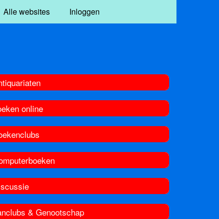
Alle websites
Inloggen
tiquariaten
oeken online
oekenclubs
omputerboeken
iscussie
anclubs & Genootschap