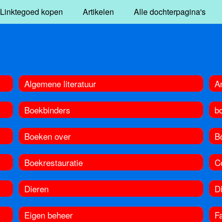
Linktegoed kopen
Artikelen
Alle dochterpagina's
Algemene literatuur
An
Boekbinders
b
Boeken over
B
Boekrestauratie
C
Dieren
D
Eigen beheer
F