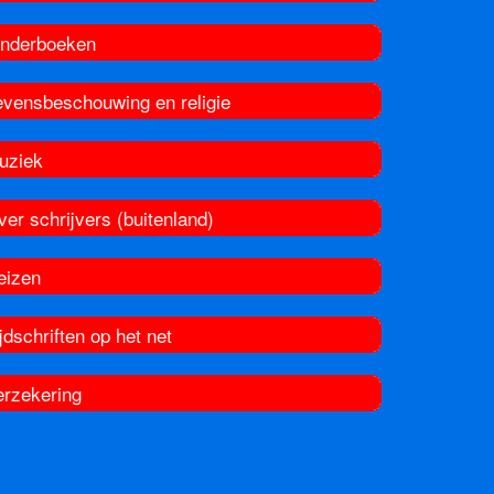
inderboeken
evensbeschouwing en religie
uziek
er schrijvers (buitenland)
eizen
jdschriften op het net
erzekering