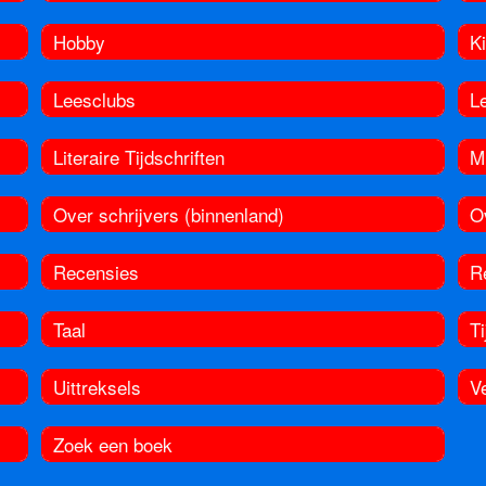
Hobby
K
Leesclubs
L
Literaire Tijdschriften
M
Over schrijvers (binnenland)
Ov
Recensies
R
Taal
Ti
Uittreksels
V
Zoek een boek