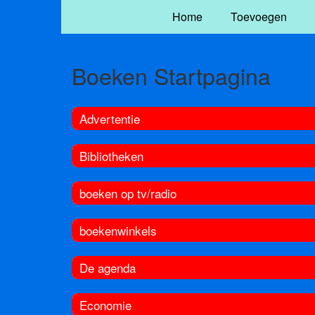
Home
Toevoegen
Boeken Startpagina
Advertentie
Bibliotheken
boeken op tv/radio
boekenwinkels
De agenda
Economie